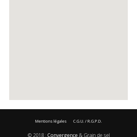
Mentions légales
C.G.U. / R.G.P.D.
© 2018 :
Convergence
& Grain de sel