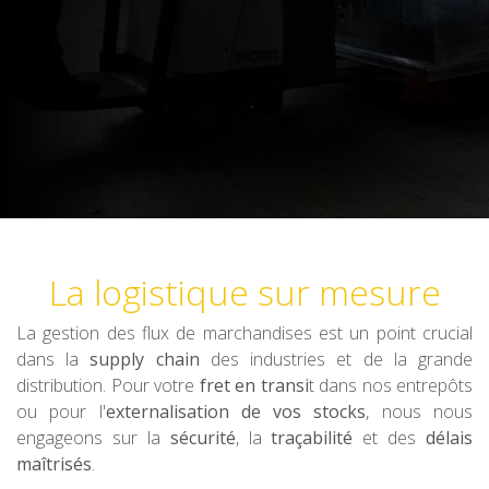
La logistique sur mesure
La gestion des flux de marchandises est un point crucial
dans la
supply chain
des industries et de la grande
distribution. Pour votre
fret en transi
t dans nos entrepôts
ou pour l'
externalisation de vos stocks
, nous nous
engageons sur la
sécurité
, la
traçabilité
et des
délais
maîtrisés
.