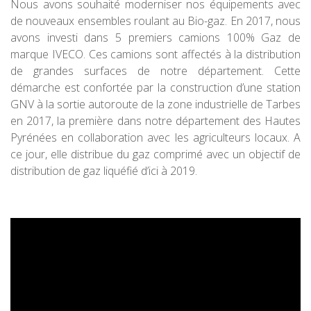
Nous avons souhaité moderniser nos équipements avec
de nouveaux ensembles roulant au Bio-gaz. En 2017, nous
avons investi dans 5 premiers camions 100% Gaz de
marque IVECO. Ces camions sont affectés à la distribution
de grandes surfaces de notre département. Cette
démarche est confortée par la construction d’une station
GNV à la sortie autoroute de la zone industrielle de Tarbes
en 2017, la première dans notre département des Hautes
Pyrénées en collaboration avec les agriculteurs locaux. A
ce jour, elle distribue du gaz comprimé avec un objectif de
distribution de gaz liquéfié d’ici à 2019.